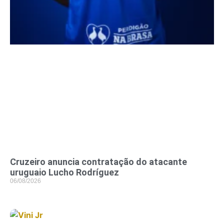
Cruzeiro anuncia contratação do atacante
uruguaio Lucho Rodríguez
06/08/2026