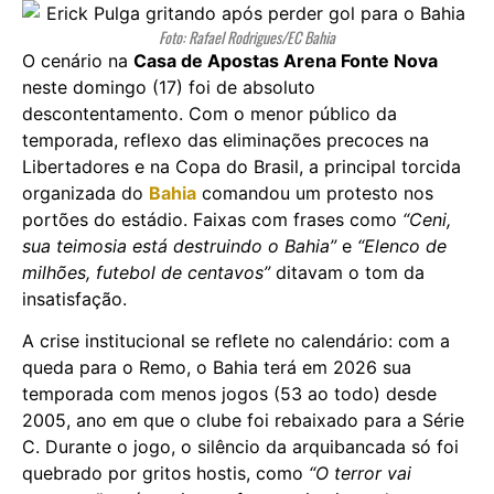
Foto: Rafael Rodrigues/EC Bahia
O cenário na
Casa de Apostas Arena Fonte Nova
neste domingo (17) foi de absoluto
descontentamento. Com o menor público da
temporada, reflexo das eliminações precoces na
Libertadores e na Copa do Brasil, a principal torcida
organizada do
Bahia
comandou um protesto nos
portões do estádio. Faixas com frases como
“Ceni,
sua teimosia está destruindo o Bahia”
e
“Elenco de
milhões, futebol de centavos”
ditavam o tom da
insatisfação.
A crise institucional se reflete no calendário: com a
queda para o Remo, o Bahia terá em 2026 sua
temporada com menos jogos (53 ao todo) desde
2005, ano em que o clube foi rebaixado para a Série
C. Durante o jogo, o silêncio da arquibancada só foi
quebrado por gritos hostis, como
“O terror vai