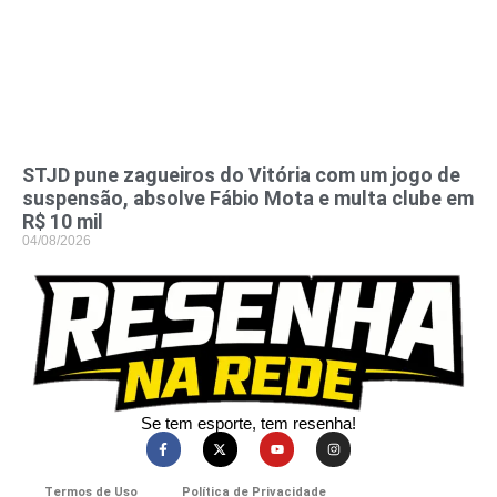
STJD pune zagueiros do Vitória com um jogo de
suspensão, absolve Fábio Mota e multa clube em
R$ 10 mil
04/08/2026
Se tem esporte, tem resenha!​
Termos de Uso
Política de Privacidade