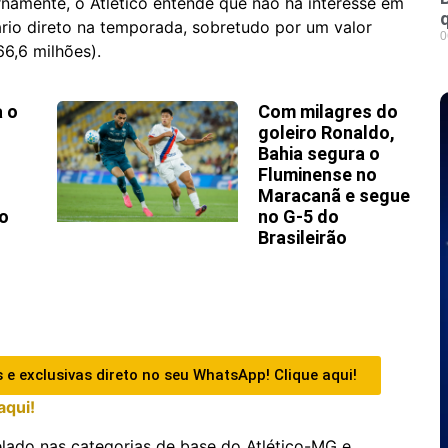
namente, o Atlético entende que não há interesse em
rio direto na temporada, sobretudo por um valor
0
66,6 milhões).
a o
Com milagres do
goleiro Ronaldo,
Bahia segura o
Fluminense no
Maracanã e segue
o
no G-5 do
Brasileirão
 e exclusivas direto no seu WhatsApp! Clique aqui!
aqui!
elado nas categorias de base do Atlético-MG e