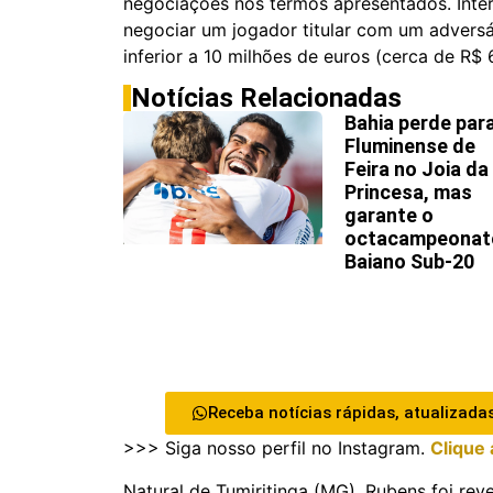
negociações nos termos apresentados. Inter
negociar um jogador titular com um adversá
inferior a 10 milhões de euros (cerca de R$ 
Notícias Relacionadas
Bahia perde par
Fluminense de
Feira no Joia da
Princesa, mas
garante o
octacampeonat
Baiano Sub-20
Receba notícias rápidas, atualizadas
>>> Siga nosso perfil no Instagram.
Clique 
Natural de Tumiritinga (MG), Rubens foi rev