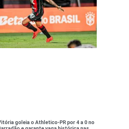
itória goleia o Athletico-PR por 4 a 0 no
Barradão e garante vaga histórica nas