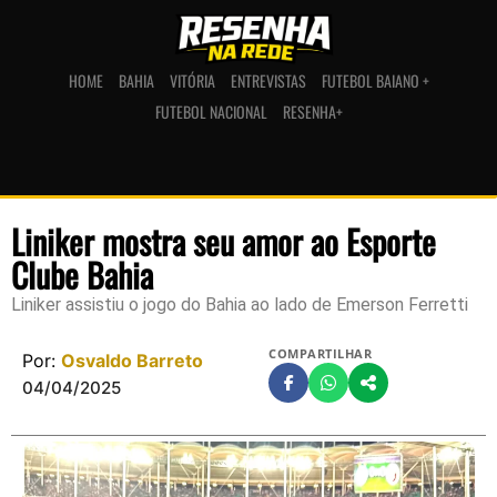
HOME
BAHIA
VITÓRIA
ENTREVISTAS
FUTEBOL BAIANO +
FUTEBOL NACIONAL
RESENHA+
Liniker mostra seu amor ao Esporte
Clube Bahia
Liniker assistiu o jogo do Bahia ao lado de Emerson Ferretti
COMPARTILHAR
Por:
Osvaldo Barreto
04/04/2025