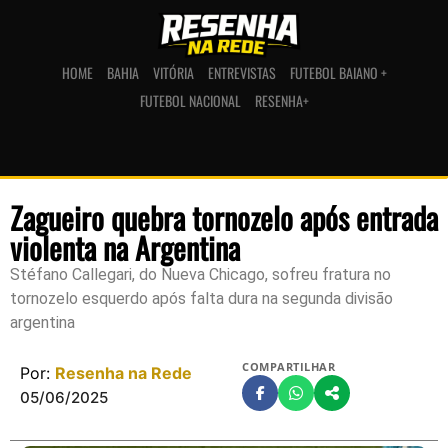
HOME
BAHIA
VITÓRIA
ENTREVISTAS
FUTEBOL BAIANO +
FUTEBOL NACIONAL
RESENHA+
Zagueiro quebra tornozelo após entrada
violenta na Argentina
Stéfano Callegari, do Nueva Chicago, sofreu fratura no
tornozelo esquerdo após falta dura na segunda divisão
argentina
COMPARTILHAR
Por:
Resenha na Rede
05/06/2025