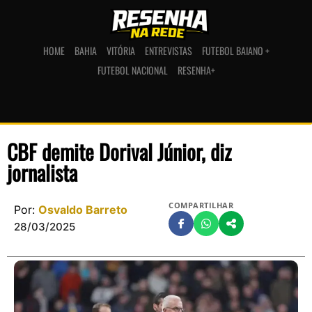
HOME
BAHIA
VITÓRIA
ENTREVISTAS
FUTEBOL BAIANO +
FUTEBOL NACIONAL
RESENHA+
CBF demite Dorival Júnior, diz
jornalista
COMPARTILHAR
Por:
Osvaldo Barreto
28/03/2025