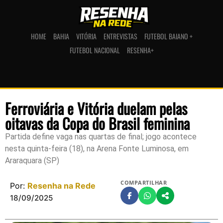
HOME
BAHIA
VITÓRIA
ENTREVISTAS
FUTEBOL BAIANO +
FUTEBOL NACIONAL
RESENHA+
Ferroviária e Vitória duelam pelas
oitavas da Copa do Brasil feminina
Partida define vaga nas quartas de final; jogo acontece
nesta quinta-feira (18), na Arena Fonte Luminosa, em
Araraquara (SP)
COMPARTILHAR
Por:
Resenha na Rede
18/09/2025