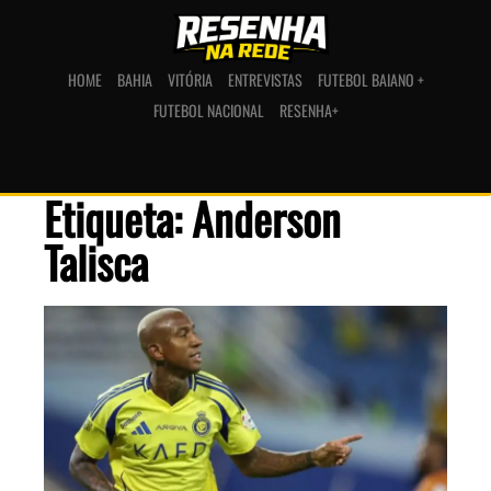
HOME
BAHIA
VITÓRIA
ENTREVISTAS
FUTEBOL BAIANO +
FUTEBOL NACIONAL
RESENHA+
Etiqueta: Anderson
Talisca