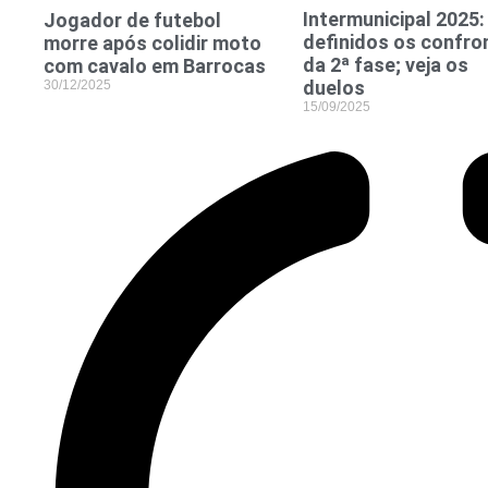
Intermunicipal 2025:
Jogador de futebol
definidos os confro
morre após colidir moto
da 2ª fase; veja os
com cavalo em Barrocas
duelos
30/12/2025
15/09/2025