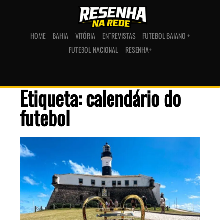
HOME
BAHIA
VITÓRIA
ENTREVISTAS
FUTEBOL BAIANO +
FUTEBOL NACIONAL
RESENHA+
Etiqueta: calendário do
futebol