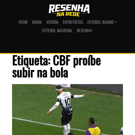
HOME
BAHIA
VITÓRIA
ENTREVISTAS
FUTEBOL BAIANO +
FUTEBOL NACIONAL
RESENHA+
Etiqueta: CBF proíbe
subir na bola