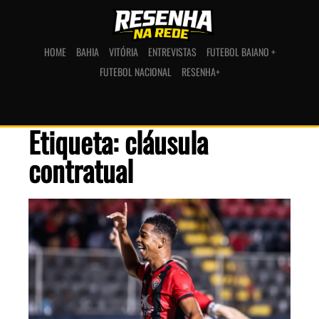
HOME
BAHIA
VITÓRIA
ENTREVISTAS
FUTEBOL BAIANO +
FUTEBOL NACIONAL
RESENHA+
Etiqueta: cláusula
contratual