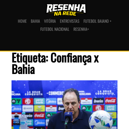
HOME
BAHIA
VITÓRIA
ENTREVISTAS
FUTEBOL BAIANO +
FUTEBOL NACIONAL
RESENHA+
Etiqueta: Confiança x
Bahia