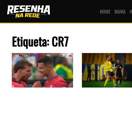
HOME
BAHIA
V
Etiqueta: CR7