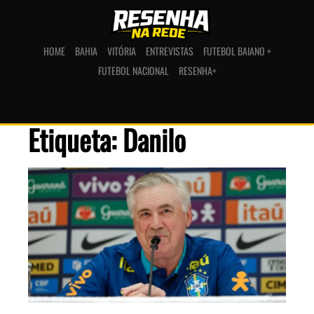
HOME
BAHIA
VITÓRIA
ENTREVISTAS
FUTEBOL BAIANO +
FUTEBOL NACIONAL
RESENHA+
Etiqueta: Danilo