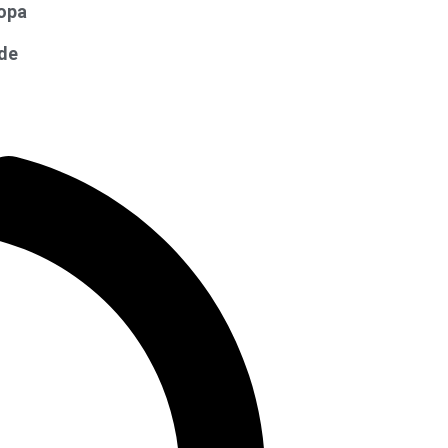
opa
 de