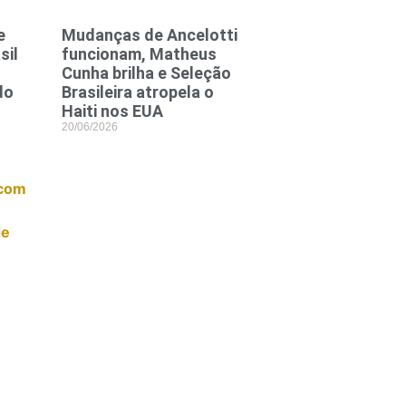
e
Mudanças de Ancelotti
sil
funcionam, Matheus
Cunha brilha e Seleção
do
Brasileira atropela o
Haiti nos EUA
20/06/2026