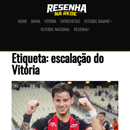
HOME
BAHIA
VITÓRIA
ENTREVISTAS
FUTEBOL BAIANO +
FUTEBOL NACIONAL
RESENHA+
Etiqueta: escalação do
Vitória