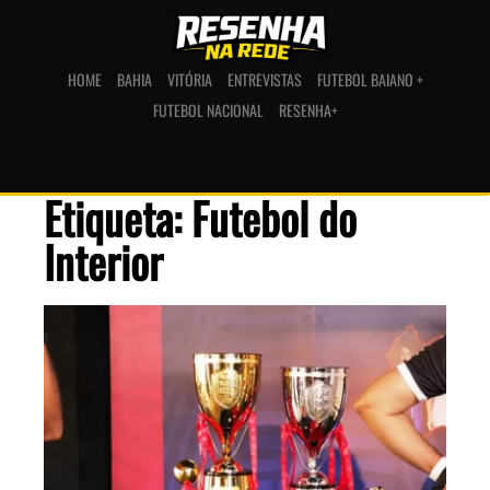
HOME
BAHIA
VITÓRIA
ENTREVISTAS
FUTEBOL BAIANO +
FUTEBOL NACIONAL
RESENHA+
Etiqueta: Futebol do
Interior