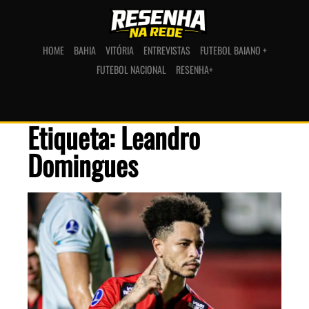
HOME
BAHIA
VITÓRIA
ENTREVISTAS
FUTEBOL BAIANO +
FUTEBOL NACIONAL
RESENHA+
Etiqueta: Leandro
Domingues