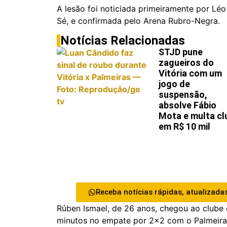
A lesão foi noticiada primeiramente por Lé
Sé, e confirmada pelo Arena Rubro-Negra.
Notícias Relacionadas
STJD pune
zagueiros do
Vitória com um
jogo de
suspensão,
absolve Fábio
Mota e multa cl
em R$ 10 mil
Receba notícias rápidas, atualizadas
Rúben Ismael, de 26 anos, chegou ao clube 
minutos no empate por 2×2 com o Palmeiras.