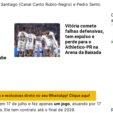
o Santiago (Canal Canto Rubro-Negro) e Pedro Sento
0
Vitória comete
falhas defensivas,
tem expulso e
perde para o
Athletico-PR na
Arena da Baixada
ube
 e exclusivas direto no seu WhatsApp! Clique aqui!
em 17 de julho e fez apenas
um jogo
, atuando por 17
 Ele tem contrato até o final de 2028.