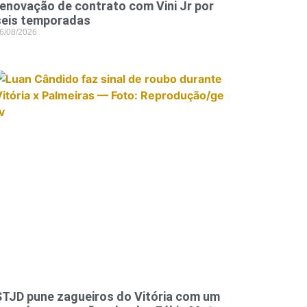
renovação de contrato com Vini Jr por
seis temporadas
6/08/2026
STJD pune zagueiros do Vitória com um