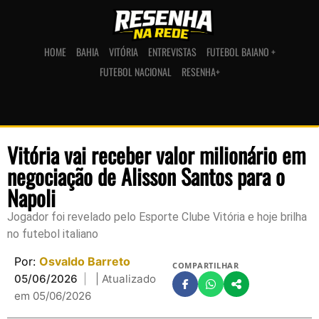
HOME
BAHIA
VITÓRIA
ENTREVISTAS
FUTEBOL BAIANO +
FUTEBOL NACIONAL
RESENHA+
Vitória vai receber valor milionário em
negociação de Alisson Santos para o
Napoli
Jogador foi revelado pelo Esporte Clube Vitória e hoje brilha
no futebol italiano
Por:
Osvaldo Barreto
COMPARTILHAR
05/06/2026
| Atualizado
em 05/06/2026