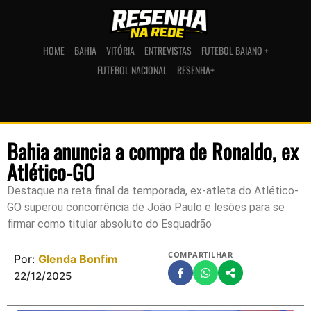
HOME
BAHIA
VITÓRIA
ENTREVISTAS
FUTEBOL BAIANO +
FUTEBOL NACIONAL
RESENHA+
Bahia anuncia a compra de Ronaldo, ex
Atlético-GO
Destaque na reta final da temporada, ex-atleta do Atlético-
GO superou concorrência de João Paulo e lesões para se
firmar como titular absoluto do Esquadrão
COMPARTILHAR
Por:
Glenda Bonfim
22/12/2025