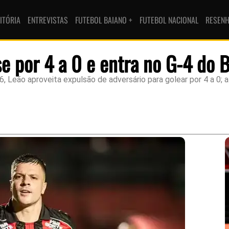
ITÓRIA
ENTREVISTAS
FUTEBOL BAIANO +
FUTEBOL NACIONAL
RESEN
se por 4 a 0 e entra no G-4 do 
26, Leão aproveita expulsão de adversário para golear por 4 a 0;