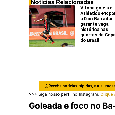
Notícias Relacionadas
Vitória goleia o
Athletico-PR po
a 0 no Barradão
garante vaga
histórica nas
quartas da Cop
do Brasil
Receba notícias rápidas, atualizadas
>>> Siga nosso perfil no Instagram.
Clique 
Goleada e foco no Ba