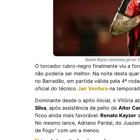
Renato Kayzer comemora gol em Vitór
O torcedor rubro-negro finalmente viu a f
não poderia ser melhor. Na noite desta quart
no Barradão, em partida válida pela 4ª rod
oficial do técnico
Jair Ventura
na temporada
Dominante desde o apito inicial, o Vitória a
Silva
, após assistência de peito de
Aitor Ca
ficou ainda mais favorável:
Renato Kayzer
s
No mesmo lance, Adriano Pardal, do Juazeir
de Fogo” com um a menos.