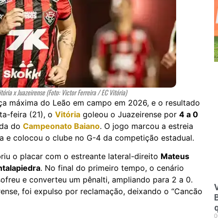
ia x Juazeirense (Foto: Victor Ferreira / EC Vitória)
orça máxima do Leão em campo em 2026, e o resultado
a-feira (21), o
Vitória
goleou o Juazeirense por
4 a 0
ada do
Campeonato Baiano
. O jogo marcou a estreia
 e colocou o clube no G-4 da competição estadual.
briu o placar com o estreante lateral-direito
Mateus
ntalapiedra
. No final do primeiro tempo, o cenário
ofreu e converteu um pênalti, ampliando para 2 a 0.
V
ense, foi expulso por reclamação, deixando o “Cancão
0