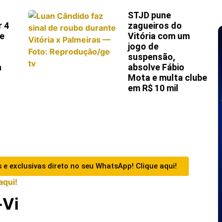
STJD pune
r 4
zagueiros do
 e
Vitória com um
jogo de
suspensão,
a
absolve Fábio
Mota e multa clube
em R$ 10 mil
 e exclusivas direto no seu WhatsApp! Clique aqui!
aqui!
-Vi