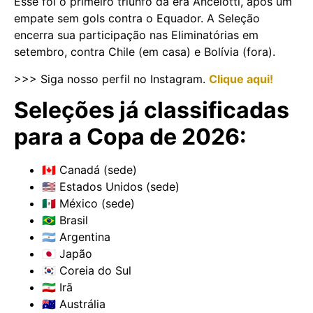
Esse foi o primeiro triunfo da era Ancelotti, após um
empate sem gols contra o Equador. A Seleção
encerra sua participação nas Eliminatórias em
setembro, contra Chile (em casa) e Bolívia (fora).
>>> Siga nosso perfil no Instagram.
Clique aqui!
Seleções já classificadas
para a Copa de 2026:
🇨🇦 Canadá (sede)
🇺🇸 Estados Unidos (sede)
🇲🇽 México (sede)
🇧🇷 Brasil
🇦🇷 Argentina
🇯🇵 Japão
🇰🇷 Coreia do Sul
🇮🇷 Irã
🇦🇺 Austrália