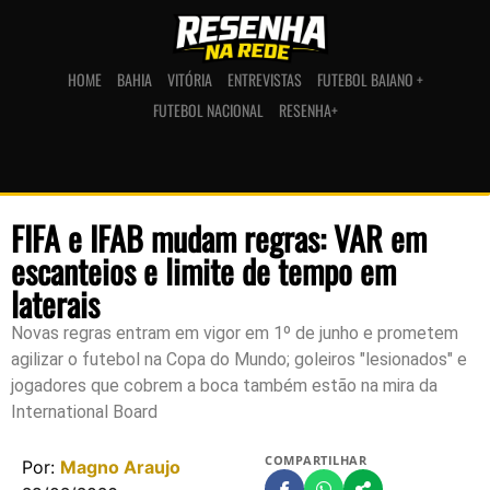
HOME
BAHIA
VITÓRIA
ENTREVISTAS
FUTEBOL BAIANO +
FUTEBOL NACIONAL
RESENHA+
FIFA e IFAB mudam regras: VAR em
escanteios e limite de tempo em
laterais
Novas regras entram em vigor em 1º de junho e prometem
agilizar o futebol na Copa do Mundo; goleiros "lesionados" e
jogadores que cobrem a boca também estão na mira da
International Board
COMPARTILHAR
Por:
Magno Araujo