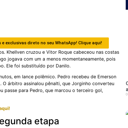
 e exclusivas direto no seu WhatsApp! Clique aqui!
os. Khellven cruzou e Vitor Roque cabeceou nas costas
mengo jogava com um a menos momentaneamente, pois
. Ele foi substituído por Danilo.
utos, em lance polêmico. Pedro recebeu de Emerson
. O árbitro assinalou pênalti, que Jorginho converteu
u passe para Pedro, que marcou o terceiro gol,
0
aqui!
segunda etapa