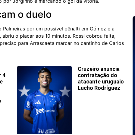
o por Jorginho e marcando o gol da vitória.
cam o duelo
 Palmeiras por um possível pênalti em Gómez e a
 abriu o placar aos 10 minutos. Rossi cobrou falta,
preciso para Arrascaeta marcar no cantinho de Carlos
Cruzeiro anuncia
r 4
contratação do
 e
atacante uruguaio
Lucho Rodríguez
a