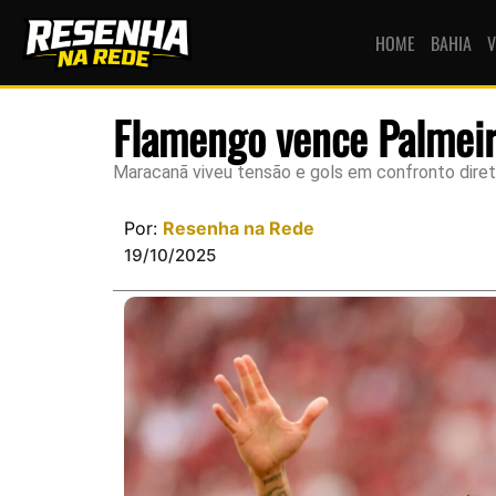
HOME
BAHIA
V
Flamengo vence Palmeira
Maracanã viveu tensão e gols em confronto direto
Por:
Resenha na Rede
19/10/2025