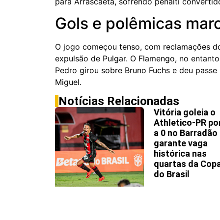
para Arrascaeta, sofrendo pênalti convertid
Gols e polêmicas mar
O jogo começou tenso, com reclamações do
expulsão de Pulgar. O Flamengo, no entanto,
Pedro girou sobre Bruno Fuchs e deu passe 
Miguel.
Notícias Relacionadas
Vitória goleia o
Athletico-PR po
a 0 no Barradão
garante vaga
histórica nas
quartas da Cop
do Brasil