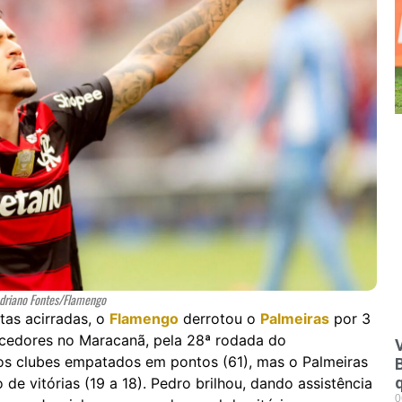
Adriano Fontes/Flamengo
tas acirradas, o
Flamengo
derrotou o
Palmeiras
por 3
orcedores no Maracanã, pela 28ª rodada do
V
 os clubes empatados em pontos (61), mas o Palmeiras
e vitórias (19 a 18). Pedro brilhou, dando assistência
0