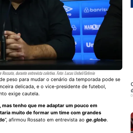
e Rossato, durante entrevista coletiva. Foto: Lucas Uebel/Grêmio
 de peso para mudar o cenário da temporada pode se
ceira delicada, e o vice-presidente de futebol,
nto exige cautela.
0
a, mas tenho que me adaptar um pouco em
staria muito de formar um time com grandes
do
”, afirmou Rossato em entrevista ao
ge.globo
.