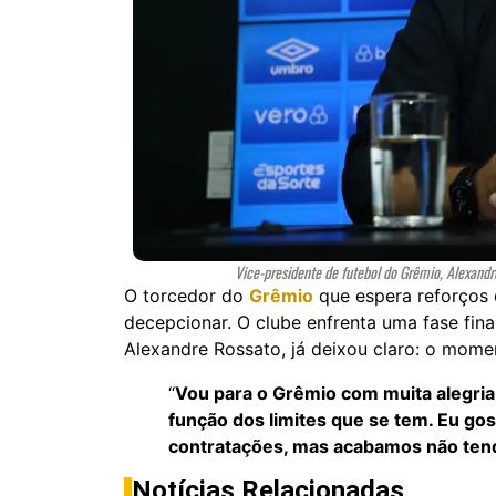
Vice-presidente de futebol do Grêmio, Alexandr
O torcedor do
Grêmio
que espera reforços
decepcionar. O clube enfrenta uma fase finan
Alexandre Rossato, já deixou claro: o mome
“
Vou para o Grêmio com muita alegri
função dos limites que se tem. Eu go
contratações, mas acabamos não ten
Notícias Relacionadas