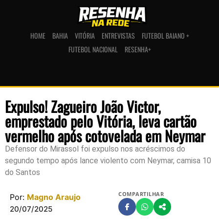
HOME
BAHIA
VITÓRIA
ENTREVISTAS
FUTEBOL BAIANO +
FUTEBOL NACIONAL
RESENHA+
Expulso! Zagueiro João Victor,
emprestado pelo Vitória, leva cartão
vermelho após cotovelada em Neymar
Defensor do Mirassol foi expulso nos acréscimos do
segundo tempo após lance violento com Neymar, camisa 10
do Santos
COMPARTILHAR
Por:
Magno Araujo
20/07/2025