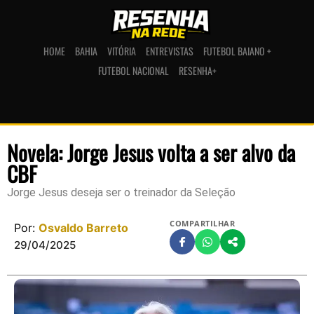
HOME
BAHIA
VITÓRIA
ENTREVISTAS
FUTEBOL BAIANO +
FUTEBOL NACIONAL
RESENHA+
Novela: Jorge Jesus volta a ser alvo da
CBF
Jorge Jesus deseja ser o treinador da Seleção
COMPARTILHAR
Por:
Osvaldo Barreto
29/04/2025