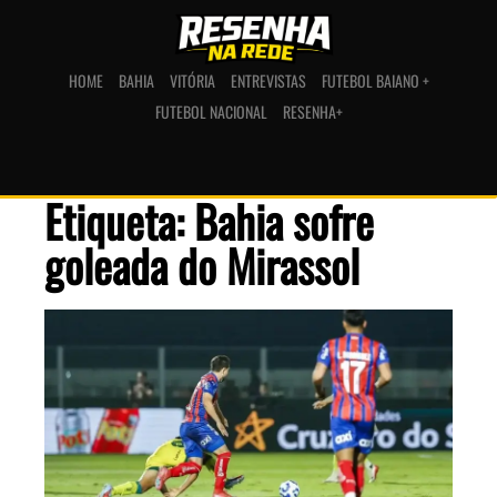
HOME
BAHIA
VITÓRIA
ENTREVISTAS
FUTEBOL BAIANO +
FUTEBOL NACIONAL
RESENHA+
Etiqueta: Bahia sofre
goleada do Mirassol