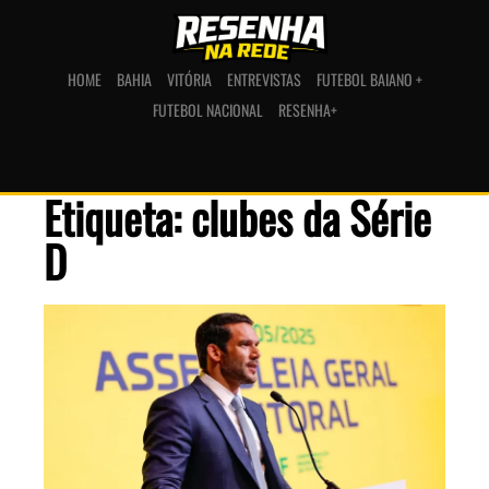
HOME
BAHIA
VITÓRIA
ENTREVISTAS
FUTEBOL BAIANO +
FUTEBOL NACIONAL
RESENHA+
Etiqueta: clubes da Série
D