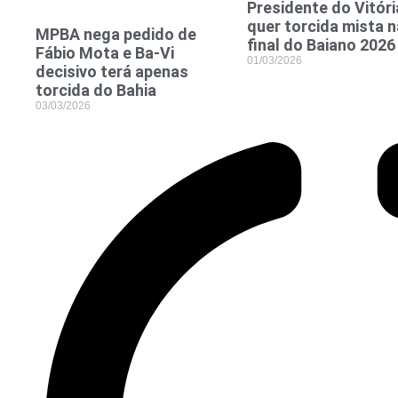
Presidente do Vitóri
quer torcida mista n
MPBA nega pedido de
final do Baiano 2026
Fábio Mota e Ba-Vi
01/03/2026
decisivo terá apenas
torcida do Bahia
03/03/2026