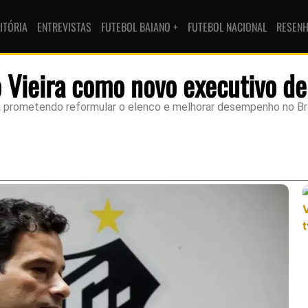
ITÓRIA
ENTREVISTAS
FUTEBOL BAIANO +
FUTEBOL NACIONAL
RESEN
o Vieira como novo executivo de
a prometendo reformular o elenco e melhorar desempenho no Bra