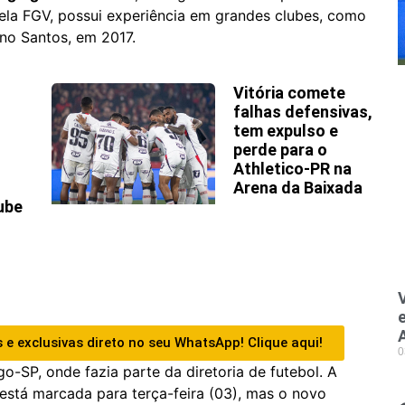
la FGV, possui experiência em grandes clubes, como
 no Santos, em 2017.
Vitória comete
falhas defensivas,
tem expulso e
perde para o
Athletico-PR na
Arena da Baixada
ube
 e exclusivas direto no seu WhatsApp! Clique aqui!
0
o-SP, onde fazia parte da diretoria de futebol. A
 está marcada para terça-feira (03), mas o novo