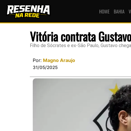
HOME
BAHIA
V
Vitória contrata Gustav
Filho de Sócrates e ex-São Paulo, Gustavo cheg
Por:
Magno Araujo
31/05/2025