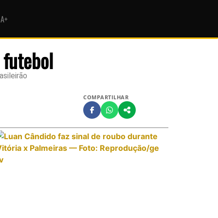
HA+
 futebol
sileirão
COMPARTILHAR