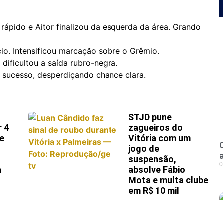
rápido e Aitor finalizou da esquerda da área. Grando
o. Intensificou marcação sobre o Grêmio.
 dificultou a saída rubro-negra.
m sucesso, desperdiçando chance clara.
STJD pune
r 4
zagueiros do
 e
Vitória com um
jogo de
suspensão,
0
a
absolve Fábio
Mota e multa clube
em R$ 10 mil