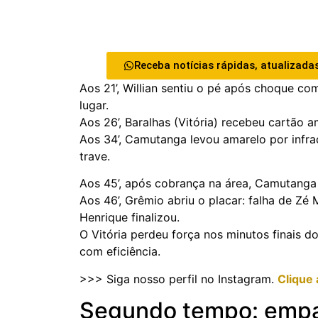
Receba notícias rápidas, atualizadas
Aos 21’, Willian sentiu o pé após choque c
lugar.
Aos 26’, Baralhas (Vitória) recebeu cartão a
Aos 34’, Camutanga levou amarelo por infra
trave.
Aos 45’, após cobrança na área, Camutanga 
Aos 46’, Grêmio abriu o placar: falha de Zé
Henrique finalizou.
O Vitória perdeu força nos minutos finais 
com eficiência.
>>> Siga nosso perfil no Instagram.
Clique 
Segundo tempo: empat