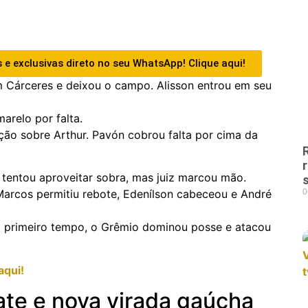
 e exclusivas direto no seu WhatsApp! Clique aqui!
om Cárceres e deixou o campo. Alisson entrou em seu
marelo por falta.
ção sobre Arthur. Pavón cobrou falta por cima da
tentou aproveitar sobra, mas juiz marcou mão.
 Marcos permitiu rebote, Edenílson cabeceou e André
0
do primeiro tempo, o Grêmio dominou posse e atacou
aqui!
e e nova virada gaúcha