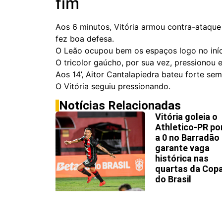
fim
Aos 6 minutos, Vitória armou contra-ataque 
fez boa defesa.
O Leão ocupou bem os espaços logo no iníci
O tricolor gaúcho, por sua vez, pressionou e
Aos 14’, Aitor Cantalapiedra bateu forte se
O Vitória seguiu pressionando.
Notícias Relacionadas
Vitória goleia o
Athletico-PR po
a 0 no Barradão
garante vaga
histórica nas
quartas da Cop
do Brasil