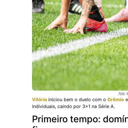
Foto: V
Vitória
iniciou bem o duelo com o
Grêmio
e
individuais, caindo por 3×1 na Série A.
Primeiro tempo: domín