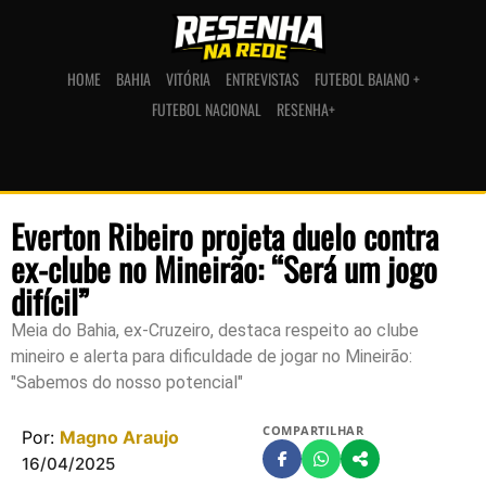
HOME
BAHIA
VITÓRIA
ENTREVISTAS
FUTEBOL BAIANO +
FUTEBOL NACIONAL
RESENHA+
Everton Ribeiro projeta duelo contra
ex-clube no Mineirão: “Será um jogo
difícil”
Meia do Bahia, ex-Cruzeiro, destaca respeito ao clube
mineiro e alerta para dificuldade de jogar no Mineirão:
"Sabemos do nosso potencial"
COMPARTILHAR
Por:
Magno Araujo
16/04/2025