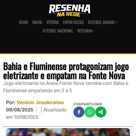
HOME
BAHIA
VITÓRIA
ENTREVISTAS
FUTEBOL BAIANO +
FUTEBOL NACIONAL
RESENHA+
Bahia e Fluminense protagonizam jogo
eletrizante e empatam na Fonte Nova
Jogo eletrizante na Arena Fonte Nova termina com Bahia e
Fluminense empatando em 3 a 3.
Por:
Venicio Jesukewixe
COMPARTILHAR
09/08/2025
| Atualizado
em 10/08/2025