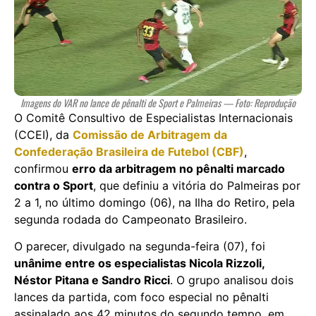
Imagens do VAR no lance de pênalti de Sport e Palmeiras — Foto: Reprodução
O Comitê Consultivo de Especialistas Internacionais
(CCEI), da
Comissão de Arbitragem da
Confederação Brasileira de Futebol (CBF)
,
confirmou
erro da arbitragem no pênalti marcado
contra o Sport
, que definiu a vitória do Palmeiras por
2 a 1, no último domingo (06), na Ilha do Retiro, pela
segunda rodada do Campeonato Brasileiro.
O parecer, divulgado na segunda-feira (07), foi
unânime entre os especialistas Nicola Rizzoli,
Néstor Pitana e Sandro Ricci
. O grupo analisou dois
lances da partida, com foco especial no pênalti
assinalado aos 42 minutos do segundo tempo, em