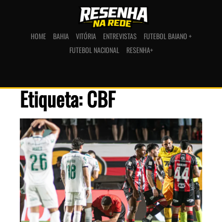
HOME
BAHIA
VITÓRIA
ENTREVISTAS
FUTEBOL BAIANO +
FUTEBOL NACIONAL
RESENHA+
Etiqueta: CBF