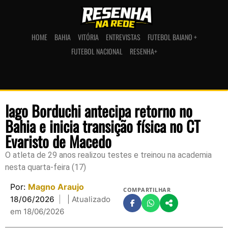
HOME
BAHIA
VITÓRIA
ENTREVISTAS
FUTEBOL BAIANO +
FUTEBOL NACIONAL
RESENHA+
Iago Borduchi antecipa retorno no
Bahia e inicia transição física no CT
Evaristo de Macedo
O atleta de 29 anos realizou testes e treinou na academia
nesta quarta-feira (17)
Por:
Magno Araujo
COMPARTILHAR
18/06/2026
| Atualizado
em 18/06/2026