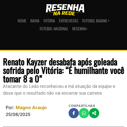
HOME
BAHIA
VITÓRIA
ENTREVISTAS
FUTEBOL BAIANO +
FUTEBOL NACIONAL
RESENHA+
Renato Kayzer desabafa após goleada
sofrida pelo Vitória: “É humilhante você
tomar 8 a 0”
Atacante do Leão reconheceu a má atuação da equipe e
disse que o resultado não vai encerrar sua carreira
COMPARTILHAR
Por:
Magno Araujo
25/08/2025