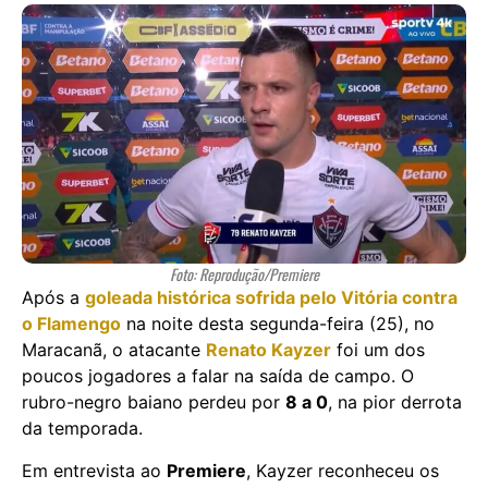
Foto: Reprodução/Premiere
Após a
goleada histórica sofrida pelo Vitória contra
o Flamengo
na noite desta segunda-feira (25), no
Maracanã, o atacante
Renato Kayzer
foi um dos
poucos jogadores a falar na saída de campo. O
rubro-negro baiano perdeu por
8 a 0
, na pior derrota
da temporada.
Em entrevista ao
Premiere
, Kayzer reconheceu os