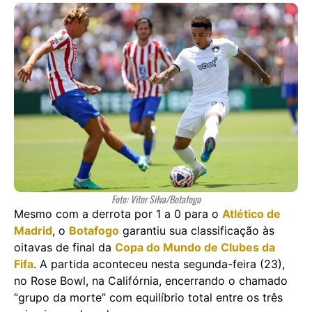
Foto: Vitor Silva/Botafogo
Mesmo com a derrota por 1 a 0 para o
Atlético de
Madrid
, o
Botafogo
garantiu sua classificação às
oitavas de final da
Copa do Mundo de Clubes da
Fifa
. A partida aconteceu nesta segunda-feira (23),
no Rose Bowl, na Califórnia, encerrando o chamado
“grupo da morte” com equilíbrio total entre os três