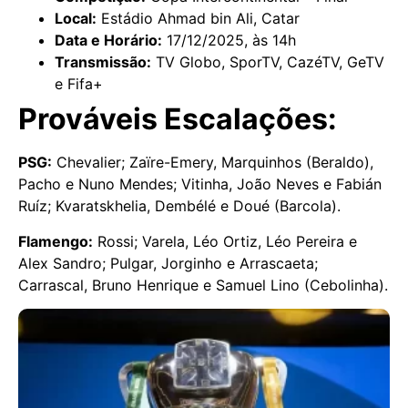
Local:
Estádio Ahmad bin Ali, Catar
Data e Horário:
17/12/2025, às 14h
Transmissão:
TV Globo, SporTV, CazéTV, GeTV
e Fifa+
Prováveis Escalações:
PSG:
Chevalier; Zaïre-Emery, Marquinhos (Beraldo),
Pacho e Nuno Mendes; Vitinha, João Neves e Fabián
Ruíz; Kvaratskhelia, Dembélé e Doué (Barcola).
Flamengo:
Rossi; Varela, Léo Ortiz, Léo Pereira e
Alex Sandro; Pulgar, Jorginho e Arrascaeta;
Carrascal, Bruno Henrique e Samuel Lino (Cebolinha).