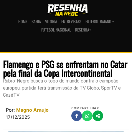
HOME
BAHIA
VITÓRIA
ENTREVISTAS
FUTEBOL BAIANO +
FUTEBOL NACIONAL
RESENHA+
Flamengo e PSG se enfrentam no Catar
pela final da Copa Intercontinental
Rubro-Negro busca o topo do mundo contra o campeão
europeu; partida terá transmissão da TV Globo, SporTV e
CazéTV
COMPARTILHAR
Por:
Magno Araujo
17/12/2025