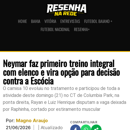
HOME
BAHIA
VITÓRIA
ENTREVISTAS
FUTEBOL BAIANO +
FUTEBOL NACIONAL
RESENHA+
Neymar faz primeiro treino integral
com elenco e vira opção para decisão
contra a Escócia
O camisa 10 evoluiu no tratamento e participou de toda a
atividade deste domingo (21) no CT de Columbia Park; na
ponta direita, Rayan e Luiz Henrique disputam a vaga deixada
por Raphinha, cortado por estiramento muscular
Por:
Magno Araujo
COMPARTILHAR
21/06/2026
| Atualizado