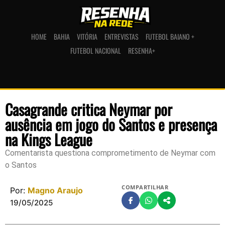
HOME
BAHIA
VITÓRIA
ENTREVISTAS
FUTEBOL BAIANO +
FUTEBOL NACIONAL
RESENHA+
Casagrande critica Neymar por
ausência em jogo do Santos e presença
na Kings League
Comentarista questiona comprometimento de Neymar com
o Santos
COMPARTILHAR
Por:
Magno Araujo
19/05/2025