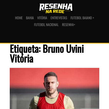
HOME
BAHIA
VITÓRIA
ENTREVISTAS
FUTEBOL BAIANO +
FUTEBOL NACIONAL
RESENHA+
Etiqueta: Bruno Uvini
Vitória