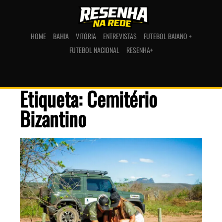
HOME
BAHIA
VITÓRIA
ENTREVISTAS
FUTEBOL BAIANO +
FUTEBOL NACIONAL
RESENHA+
Etiqueta: Cemitério
Bizantino