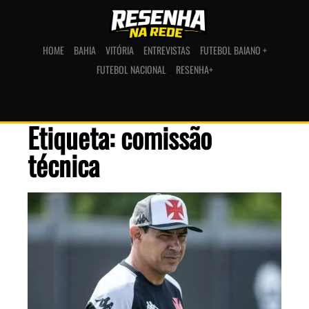
HOME
BAHIA
VITÓRIA
ENTREVISTAS
FUTEBOL BAIANO +
FUTEBOL NACIONAL
RESENHA+
Etiqueta: comissão
técnica