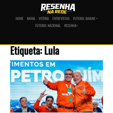
HOME
BAHIA
VITÓRIA
ENTREVISTAS
FUTEBOL BAIANO +
FUTEBOL NACIONAL
RESENHA+
Etiqueta: Lula