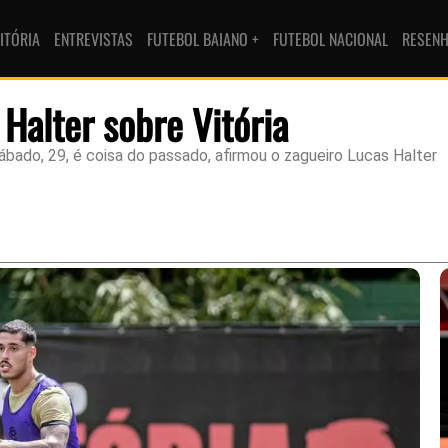
ITÓRIA
ENTREVISTAS
FUTEBOL BAIANO +
FUTEBOL NACIONAL
RESEN
 Halter sobre Vitória
ábado, 29, é coisa do passado, afirmou o zagueiro Lucas Halter