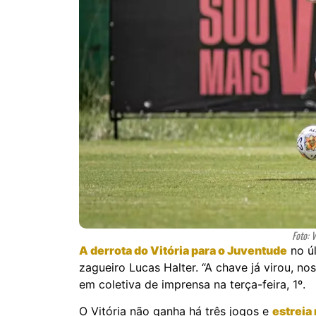
Foto: V
A derrota do Vitória para o Juventude
no úl
zagueiro Lucas Halter. “A chave já virou, n
em coletiva de imprensa na terça-feira, 1º.
O Vitória não ganha há três jogos e
estreia