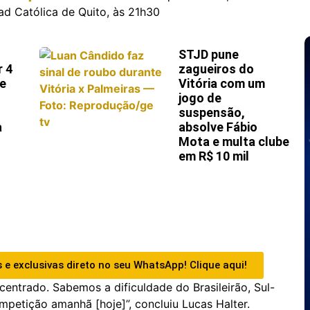
ad Católica de Quito, às 21h30
STJD pune
r 4
zagueiros do
 e
Vitória com um
jogo de
suspensão,
a
absolve Fábio
Mota e multa clube
em R$ 10 mil
 e exclusivas direto no seu WhatsApp! Clique aqui!
entrado. Sabemos a dificuldade do Brasileirão, Sul-
petição amanhã [hoje]”, concluiu Lucas Halter.