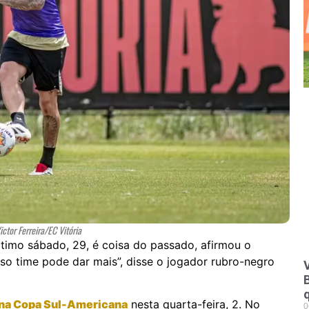
ictor Ferreira/EC Vitória
timo sábado, 29, é coisa do passado, afirmou o
osso time pode dar mais”, disse o jogador rubro-negro
V
 na Copa Sul-Americana
nesta quarta-feira, 2. No
0