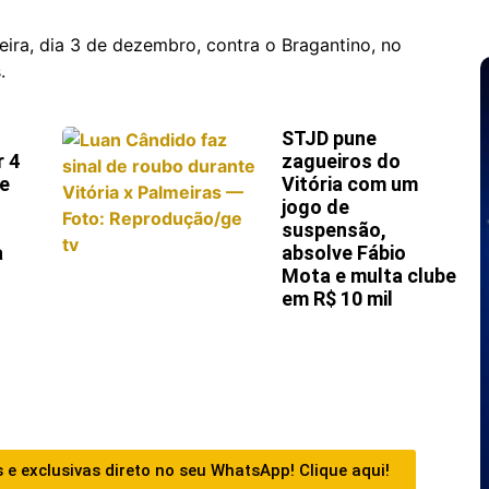
eira, dia 3 de dezembro, contra o Bragantino, no
s.
STJD pune
r 4
zagueiros do
 e
Vitória com um
jogo de
suspensão,
a
absolve Fábio
Mota e multa clube
em R$ 10 mil
 e exclusivas direto no seu WhatsApp! Clique aqui!