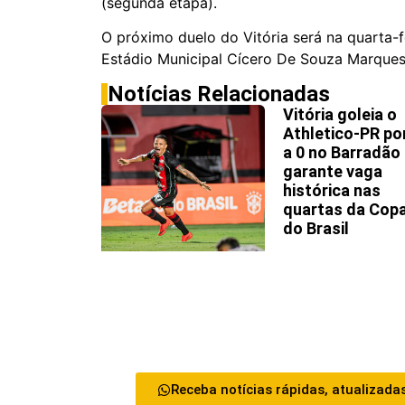
(segunda etapa).
O próximo duelo do Vitória será na quarta-f
Estádio Municipal Cícero De Souza Marque
Notícias Relacionadas
Vitória goleia o
Athletico-PR po
a 0 no Barradão
garante vaga
histórica nas
quartas da Cop
do Brasil
Receba notícias rápidas, atualizadas