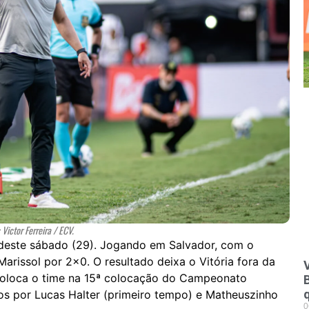
 Victor Ferreira / ECV.
 deste sábado (29). Jogando em Salvador, com o
arissol por 2×0. O resultado deixa o Vitória fora da
V
coloca o time na 15ª colocação do Campeonato
dos por Lucas Halter (primeiro tempo) e Matheuszinho
0