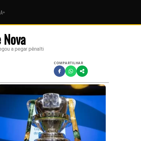
HA+
e Nova
egou a pegar pênalti
COMPARTILHAR