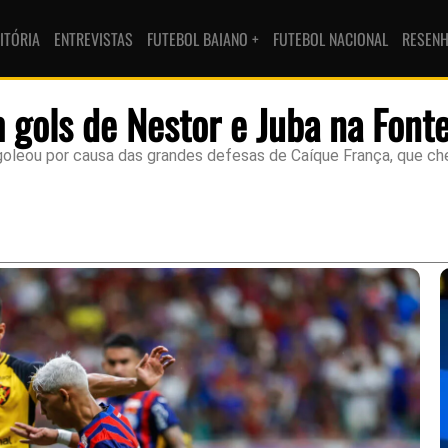
ITÓRIA
ENTREVISTAS
FUTEBOL BAIANO +
FUTEBOL NACIONAL
RESEN
 gols de Nestor e Juba na Font
 goleou por causa das grandes defesas de Caíque França, que ch