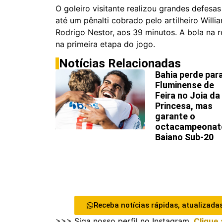
O goleiro visitante realizou grandes defesa
até um pênalti cobrado pelo artilheiro Willi
Rodrigo Nestor, aos 39 minutos. A bola na 
na primeira etapa do jogo.
Notícias Relacionadas
Bahia perde par
Fluminense de
Feira no Joia da
Princesa, mas
garante o
octacampeonat
Baiano Sub-20
Receba notícias rápidas, atualizadas
>>> Siga nosso perfil no Instagram.
Clique 